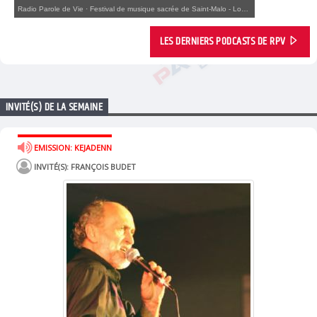
Radio Parole de Vie
·
Festival de musique sacrée de Saint-Malo - Louis Castelain - Semaine du Stabat Mater Vivaldi
LES DERNIERS PODCASTS DE RPV
INVITÉ(S) DE LA SEMAINE
EMISSION: KEJADENN
INVITÉ(S): FRANÇOIS BUDET