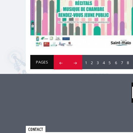
La route des orgues
PAGES
1
2
3
4
5
6
7
8
La 13ème édition aura lieu du 10 mai au 1er juin 2025 !
CONTACT