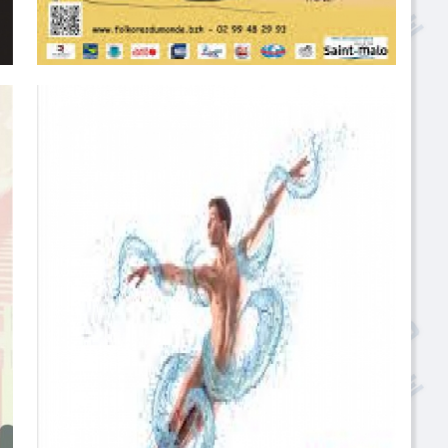
Folklores du monde
L’Association Arts et Cultures Traditionnels du Monde a
été créé le 15 Décembre 2015, ces buts sont la
promotion, la diffusion et l’enseignement des cultures
traditionnels du monde sous toutes leurs formes.
D’organiser toutes manifestations ayant traits aux
cultures du monde.
D’organiser le Festival Folklores du Monde qui se déroule
tous les ans au mois de juillet à Saint Malo.
De valoriser les artistes locaux, régionaux, nationaux et
internationaux en leurs permettant de se produire dans
des conditions optimales.
Par convention en date du 25 Mars 2016, la Ville de Saint
Malo à confié à l’Association l’organisation du Festival
Folklores du Monde.