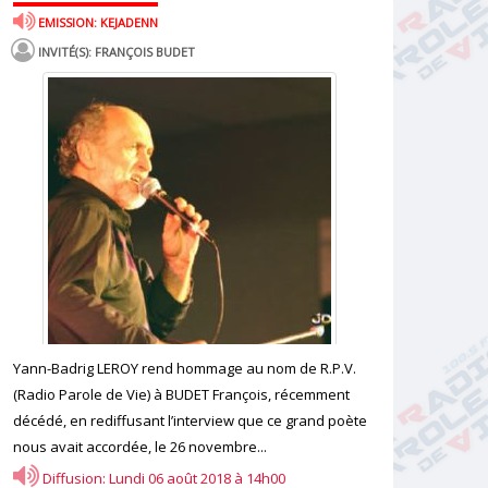
EMISSION: KEJADENN
INVITÉ(S): FRANÇOIS BUDET
Yann-Badrig LEROY rend hommage au nom de R.P.V.
(Radio Parole de Vie) à BUDET François, récemment
décédé, en rediffusant l’interview que ce grand poète
nous avait accordée, le 26 novembre...
Diffusion: Lundi 06 août 2018 à 14h00