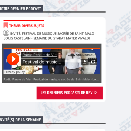
NOTRE DERNIER PODCAST
THÈME: DIVERS SUJETS
INVITÉ: FESTIVAL DE MUSIQUE SACRÉE DE SAINT-MALO -
LOUIS CASTELAIN - SEMAINE DU STABAT MATER VIVALDI
Radio Parole de Vie
·
Festival de musique sacrée de Saint-Malo - Louis Castelain - Semaine du Stabat Mater Vivaldi
LES DERNIERS PODCASTS DE RPV
INVITÉ(S) DE LA SEMAINE