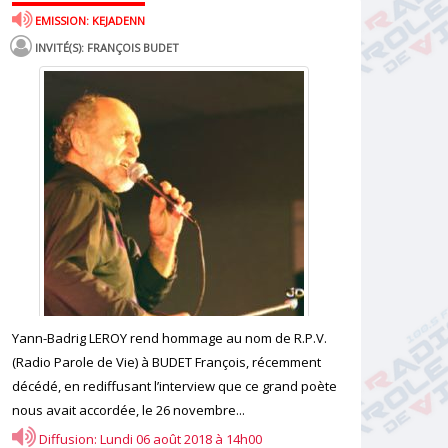
EMISSION: KEJADENN
INVITÉ(S): FRANÇOIS BUDET
Yann-Badrig LEROY rend hommage au nom de R.P.V.
(Radio Parole de Vie) à BUDET François, récemment
décédé, en rediffusant l’interview que ce grand poète
nous avait accordée, le 26 novembre...
Diffusion: Lundi 06 août 2018 à 14h00