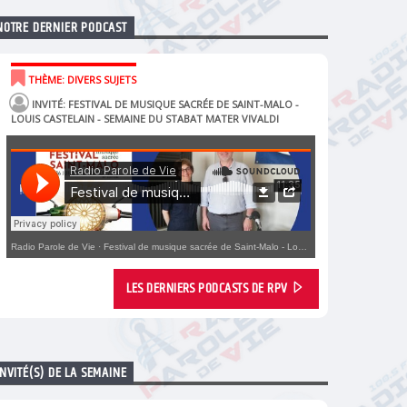
NOTRE DERNIER PODCAST
THÈME: DIVERS SUJETS
INVITÉ: FESTIVAL DE MUSIQUE SACRÉE DE SAINT-MALO -
LOUIS CASTELAIN - SEMAINE DU STABAT MATER VIVALDI
Radio Parole de Vie
·
Festival de musique sacrée de Saint-Malo - Louis Castelain - Semaine du Stabat Mater Vivaldi
LES DERNIERS PODCASTS DE RPV
INVITÉ(S) DE LA SEMAINE