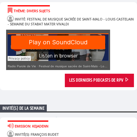
THÈME: DIVERS SUJETS
INVITÉ: FESTIVAL DE MUSIQUE SACRÉE DE SAINT-MALO - LOUIS CASTELAIN
- SEMAINE DU STABAT MATER VIVALDI
Radio Parole de Vie
·
Festival de musique sacrée de Saint-Malo - Louis Castelain - Semaine du Stabat Mater Vivaldi
LES DERNIERS PODCASTS DE RPV
INVITÉ(S) DE LA SEMAINE
EMISSION: KEJADENN
INVITÉ(S): FRANÇOIS BUDET