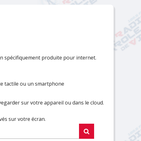
Fermer
Fermer
Fermer
Fermer
Fermer
Fermer
Fermer
Fermer
Fermer
Fermer
Fermer
Fermer
Fermer
Fermer
Fermer
Fermer
Fermer
 spécifiquement produite pour internet.
te tactile ou un smartphone
egarder sur votre appareil ou dans le cloud.
vés sur votre écran.