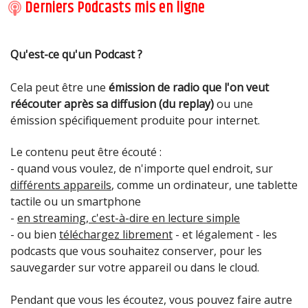
Derniers Podcasts mis en ligne
Qu'est-ce qu'un Podcast ?
Cela peut être une
émission de radio que l'on veut
Jean Christophe Nava reçoit Aurélien qui parle de sa
réécouter après sa diffusion (du replay)
ou une
conversion.
Bernard Brousse reçoit Virginie CARENZI Présidente
Etude biblique avec le pasteur José Boulet, église Saint
Etude biblique avec le pasteur José Boulet, église Saint
Etude biblique avec le pasteur José Boulet, église Saint
Etude biblique avec le pasteur José Boulet, église Saint
Etude biblique avec le pasteur José Boulet, église Saint
Etude biblique avec le pasteur José Boulet, église Saint
Etude biblique avec le pasteur José Boulet, église Saint
émission spécifiquement produite pour internet.
de Loisirs Pluriel Saint Malo.
Malo.
Malo.
Malo.
Malo.
Malo.
Malo.
Malo.
Nasrine NABIYAR, présidente de l'association Malalay
Nasrine NABIYAR, présidente de l'association Malalay
Etude biblique avec le pasteur José Boulet, église Saint
Emission "Parlons handicaps"
Etude biblique avec le pasteur José Boulet, église Saint
Fermer
Le contenu peut être écouté :
Afghanistan
Afghanistan
Malo.
Bernard Brousse reçoit Solène Levenan Les Chevaux
Malo.
- quand vous voulez, de n'importe quel endroit, sur
Présentation des actions de l'association Malalay
Présentation des actions de l'association Malalay
De La Mer
Fermer
Fermer
Fermer
Fermer
Fermer
Fermer
Fermer
Fermer
différents appareils
, comme un ordinateur, une tablette
Afghanistan et évocation de la situation politique et
Afghanistan et évocation de la situation politique et
Fermer
Fermer
La nouvelle présidente de l'Union du Commerce de
tactile ou un smartphone
économique du pays.
économique du pays.
Fermer
Dinard Geneviève RAUX présente son bureau, les
-
en streaming, c'est-à-dire en lecture simple
projets.
- ou bien
téléchargez librement
- et légalement - les
Fermer
Fermer
podcasts que vous souhaitez conserver, pour les
Fermer
sauvegarder sur votre appareil ou dans le cloud.
Laurent SCOTTI, auteur et éditeur, présente son
Pendant que vous les écoutez, vous pouvez faire autre
roman "La séparation de corps" aux éditions de la