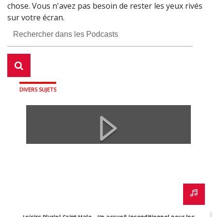
programme de la 32è édition du 29 septembre au 03
chose. Vous n'avez pas besoin de rester les yeux rivés
Fourberie
octobre
La Marmite qui roule, initiative écologique
sur votre écran.
d'approvisionnement des repas dans les écoles de
Fermer
Saint Briac sur Mer.
Fermer
Fermer
DIVERS SUJETS