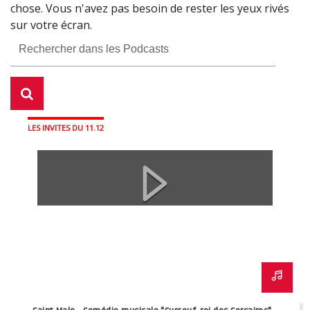
L'invité du 11.12 : entretien avec Sonya Pinçon
Interview de Charles Tharaux, à propos de son
chose. Vous n'avez pas besoin de rester les yeux rivés
chanteuse et cheffe de chœur
spectacle "Surcouf, roi des corsaires"
sur votre écran.
Fermer
Fermer
LES INVITES DU 11.12