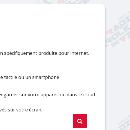
Fermer
Fermer
Fermer
Fermer
Fermer
Fermer
Fermer
Fermer
Fermer
 spécifiquement produite pour internet.
te tactile ou un smartphone
egarder sur votre appareil ou dans le cloud.
vés sur votre écran.