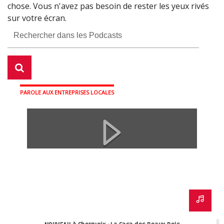
chose. Vous n'avez pas besoin de rester les yeux rivés
Témoignage sur son HANDICAP suite à deux accidents
Avec les comédiens amateurs de la troupe de Jacques
sur votre écran.
Ledran : Anne, Cyril, Julien et Philippe
Fermer
Fermer
PAROLE AUX ENTREPRISES LOCALES